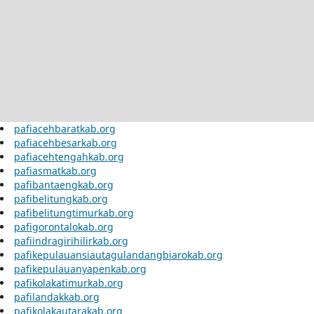
pafiacehbaratkab.org
pafiacehbesarkab.org
pafiacehtengahkab.org
pafiasmatkab.org
pafibantaengkab.org
pafibelitungkab.org
pafibelitungtimurkab.org
pafigorontalokab.org
pafiindragirihilirkab.org
pafikepulauansiautagulandangbiarokab.org
pafikepulauanyapenkab.org
pafikolakatimurkab.org
pafilandakkab.org
pafikolakautarakab.org