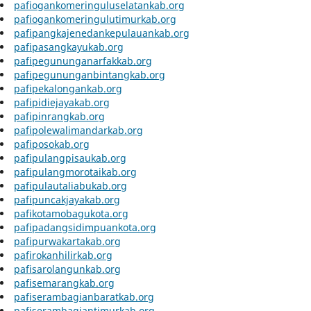
pafiogankomeringuluselatankab.org
pafiogankomeringulutimurkab.org
pafipangkajenedankepulauankab.org
pafipasangkayukab.org
pafipegununganarfakkab.org
pafipegununganbintangkab.org
pafipekalongankab.org
pafipidiejayakab.org
pafipinrangkab.org
pafipolewalimandarkab.org
pafiposokab.org
pafipulangpisaukab.org
pafipulangmorotaikab.org
pafipulautaliabukab.org
pafipuncakjayakab.org
pafikotamobagukota.org
pafipadangsidimpuankota.org
pafipurwakartakab.org
pafirokanhilirkab.org
pafisarolangunkab.org
pafisemarangkab.org
pafiserambagianbaratkab.org
pafiserambagiantimurkab.org