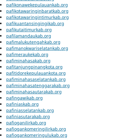
pafikonawekepulauankab.org
pafikotawaringinbaratkab.org
pafikotawaringintimurkab.org
pafikuantansingingikab.org
pafikutaitimurkab.org
pafilamandaukab.org
pafimalukutengahkab.org
pafimanokwariselatankab.org
pafimeraukekab.org
pafiminahasakab.org
pafitanjungpinangkota.org
pafitidorekepulauankota.org
pafiminahasaselatankab.org
pafiminahasatenggarakab.org
pafiminahasautarakab.org
pafingawikab.org
pafiniaskab.org
pafiniasselatankab.org
pafiniasutarakab.org
pafioganilirkab.org
pafiogankomeringilirkab.org
pafiogankomeringulukab.org