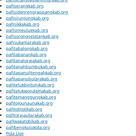
pafiserangkab.org
pafisidenrengrappangkab.org
pafisijunjungkab.org
pafisikkakab.org
pafisimeuluekab.org
pafisorongselatankab.org
pafisukamarakab.org
pafitabalongkab.org
pafitabanankab.org
pafitanatorajakab.org
pafitanahbumbukab.org
pafitapanulitengahkab.org
pafitapanuliutarakab.org
pafitelukbintunikab.org
pafitelukwondamakab.org
pafitemanggungkab.org
pafitojounaunakab.org
pafitolitolikab.org
pafitorajautarakab.org
pafiwakatobikab.org
pafibengkulukota.org
Pola Live