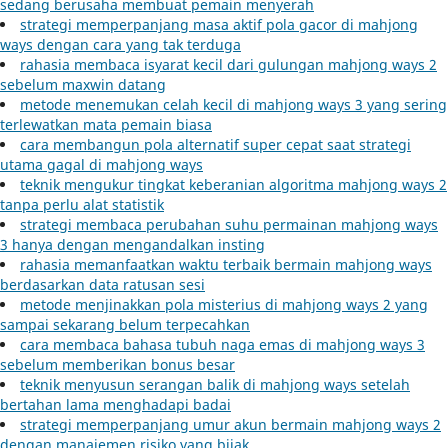
sedang berusaha membuat pemain menyerah
strategi memperpanjang masa aktif pola gacor di mahjong
ways dengan cara yang tak terduga
rahasia membaca isyarat kecil dari gulungan mahjong ways 2
sebelum maxwin datang
metode menemukan celah kecil di mahjong ways 3 yang sering
terlewatkan mata pemain biasa
cara membangun pola alternatif super cepat saat strategi
utama gagal di mahjong ways
teknik mengukur tingkat keberanian algoritma mahjong ways 2
tanpa perlu alat statistik
strategi membaca perubahan suhu permainan mahjong ways
3 hanya dengan mengandalkan insting
rahasia memanfaatkan waktu terbaik bermain mahjong ways
berdasarkan data ratusan sesi
metode menjinakkan pola misterius di mahjong ways 2 yang
sampai sekarang belum terpecahkan
cara membaca bahasa tubuh naga emas di mahjong ways 3
sebelum memberikan bonus besar
teknik menyusun serangan balik di mahjong ways setelah
bertahan lama menghadapi badai
strategi memperpanjang umur akun bermain mahjong ways 2
dengan manajemen risiko yang bijak