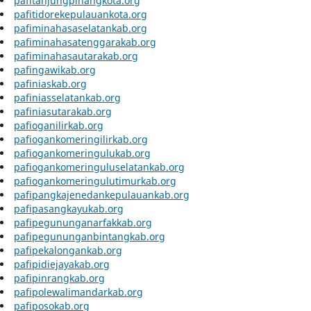
pafitanjungpinangkota.org
pafitidorekepulauankota.org
pafiminahasaselatankab.org
pafiminahasatenggarakab.org
pafiminahasautarakab.org
pafingawikab.org
pafiniaskab.org
pafiniasselatankab.org
pafiniasutarakab.org
pafioganilirkab.org
pafiogankomeringilirkab.org
pafiogankomeringulukab.org
pafiogankomeringuluselatankab.org
pafiogankomeringulutimurkab.org
pafipangkajenedankepulauankab.org
pafipasangkayukab.org
pafipegununganarfakkab.org
pafipegununganbintangkab.org
pafipekalongankab.org
pafipidiejayakab.org
pafipinrangkab.org
pafipolewalimandarkab.org
pafiposokab.org