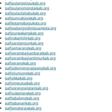
pafipulangpisaukab.org
pafipulangmorotaikab.org
pafipulautaliabukab.org
pafipuncakjayakab.org
pafikotamobagukota.org
pafipadangsidimpuankota.org
pafipurwakartakab.org
pafirokanhilirkab.org
pafisarolangunkab.org
pafisemarangkab.org
pafiserambagianbaratkab.org
pafiserambagiantimurkab.org
pafiserangkab.org
pafisidenrengrappangkab.org
pafisijunjungkab.org
pafisikkakab.org
pafisimeuluekab.org
pafisorongselatankab.org
pafisukamarakab.org
pafitabalongkab.org
pafitabanankab.org
pafitanatorajakab.org