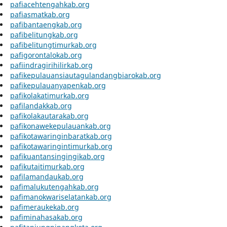
pafiacehtengahkab.org
pafiasmatkab.org
pafibantaengkab.org
pafibelitungkab.org
pafibelitungtimurkab.org
pafigorontalokab.org
pafiindragirihilirkab.org
pafikepulauansiautagulandangbiarokab.org
pafikepulauanyapenkab.org
pafikolakatimurkab.org
pafilandakkab.org
pafikolakautarakab.org
pafikonawekepulauankab.org
pafikotawaringinbaratkab.org
pafikotawaringintimurkab.org
pafikuantansingingikab.org
pafikutaitimurkab.org
pafilamandaukab.org
pafimalukutengahkab.org
pafimanokwariselatankab.org
pafimeraukekab.org
pafiminahasakab.org