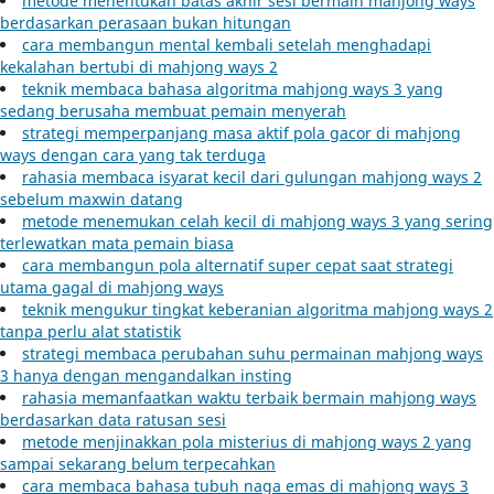
metode menentukan batas akhir sesi bermain mahjong ways
berdasarkan perasaan bukan hitungan
cara membangun mental kembali setelah menghadapi
kekalahan bertubi di mahjong ways 2
teknik membaca bahasa algoritma mahjong ways 3 yang
sedang berusaha membuat pemain menyerah
strategi memperpanjang masa aktif pola gacor di mahjong
ways dengan cara yang tak terduga
rahasia membaca isyarat kecil dari gulungan mahjong ways 2
sebelum maxwin datang
metode menemukan celah kecil di mahjong ways 3 yang sering
terlewatkan mata pemain biasa
cara membangun pola alternatif super cepat saat strategi
utama gagal di mahjong ways
teknik mengukur tingkat keberanian algoritma mahjong ways 2
tanpa perlu alat statistik
strategi membaca perubahan suhu permainan mahjong ways
3 hanya dengan mengandalkan insting
rahasia memanfaatkan waktu terbaik bermain mahjong ways
berdasarkan data ratusan sesi
metode menjinakkan pola misterius di mahjong ways 2 yang
sampai sekarang belum terpecahkan
cara membaca bahasa tubuh naga emas di mahjong ways 3