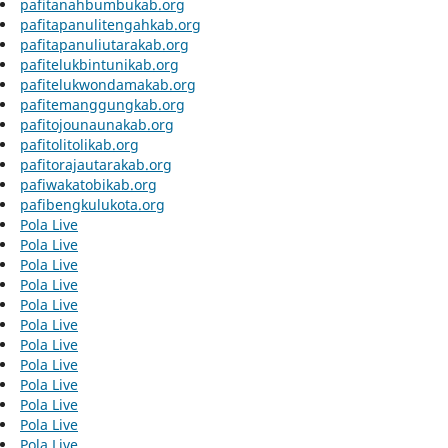
pafitanahbumbukab.org
pafitapanulitengahkab.org
pafitapanuliutarakab.org
pafitelukbintunikab.org
pafitelukwondamakab.org
pafitemanggungkab.org
pafitojounaunakab.org
pafitolitolikab.org
pafitorajautarakab.org
pafiwakatobikab.org
pafibengkulukota.org
Pola Live
Pola Live
Pola Live
Pola Live
Pola Live
Pola Live
Pola Live
Pola Live
Pola Live
Pola Live
Pola Live
Pola Live