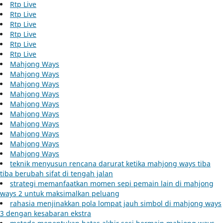
Rtp Live
Rtp Live
Rtp Live
Rtp Live
Rtp Live
Rtp Live
Mahjong Ways
Mahjong Ways
Mahjong Ways
Mahjong Ways
Mahjong Ways
Mahjong Ways
Mahjong Ways
Mahjong Ways
Mahjong Ways
Mahjong Ways
teknik menyusun rencana darurat ketika mahjong ways tiba
tiba berubah sifat di tengah jalan
strategi memanfaatkan momen sepi pemain lain di mahjong
ways 2 untuk maksimalkan peluang
rahasia menjinakkan pola lompat jauh simbol di mahjong ways
3 dengan kesabaran ekstra