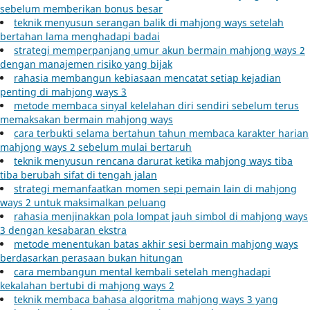
sebelum memberikan bonus besar
teknik menyusun serangan balik di mahjong ways setelah
bertahan lama menghadapi badai
strategi memperpanjang umur akun bermain mahjong ways 2
dengan manajemen risiko yang bijak
rahasia membangun kebiasaan mencatat setiap kejadian
penting di mahjong ways 3
metode membaca sinyal kelelahan diri sendiri sebelum terus
memaksakan bermain mahjong ways
cara terbukti selama bertahun tahun membaca karakter harian
mahjong ways 2 sebelum mulai bertaruh
teknik menyusun rencana darurat ketika mahjong ways tiba
tiba berubah sifat di tengah jalan
strategi memanfaatkan momen sepi pemain lain di mahjong
ways 2 untuk maksimalkan peluang
rahasia menjinakkan pola lompat jauh simbol di mahjong ways
3 dengan kesabaran ekstra
metode menentukan batas akhir sesi bermain mahjong ways
berdasarkan perasaan bukan hitungan
cara membangun mental kembali setelah menghadapi
kekalahan bertubi di mahjong ways 2
teknik membaca bahasa algoritma mahjong ways 3 yang